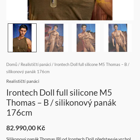
Domů
/
Realističtí panáci
/ Irontech Doll full silicone M5 Thomas – B /
silikonový panák 176cm
Realističtí panáci
Irontech Doll full silicone M5
Thomas – B / silikonový panák
176cm
82.990,00
Kč
Silikonový panák Thomas (B) od Irontech Doll představuje vrchol