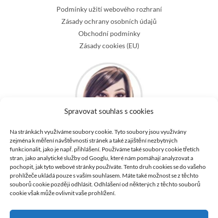
Podmínky užití webového rozhraní
Zásady ochrany osobních údajů
Obchodní podmínky
Zásady cookies (EU)
Spravovat souhlas s cookies
Na stránkách využíváme soubory cookie. Tyto soubory jsou využívány
zejména k měření návštěvnosti stránek a také zajištění nezbytných
Kontaktujte nás
funkcionalit, jako je např. přihlášení. Používáme také soubory cookie třetích
Email:
info@irontech-doll.cz
stran, jako analytické služby od Googlu, které nám pomáhají analyzovat a
Telefon: +420 606 770 010
pochopit, jak tyto webové stránky používáte. Tento druh cookies se do vašeho
prohlížeče ukládá pouze s vaším souhlasem. Máte také možnost se z těchto
Zákaznická linka od 9:00h - 17:00h Po-Pá
souborů cookie později odhlásit. Odhlášení od některých z těchto souborů
cookie však může ovlivnit vaše prohlížení.