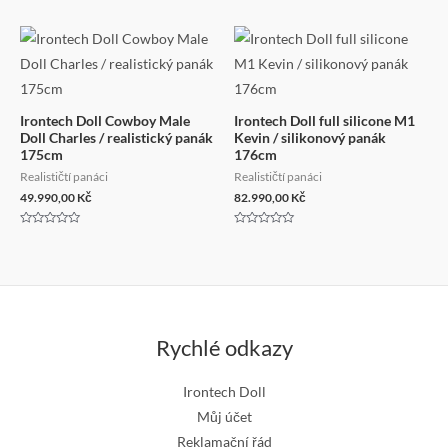
0
z
5
Irontech Doll Cowboy Male
Irontech Doll full silicone M1
Doll Charles / realistický panák
Kevin / silikonový panák
175cm
176cm
Realističtí panáci
Realističtí panáci
49.990,00
Kč
82.990,00
Kč
Hodnocení
Hodnocení
0
0
z
z
5
5
Rychlé odkazy
Irontech Doll
Můj účet
Reklamační řád