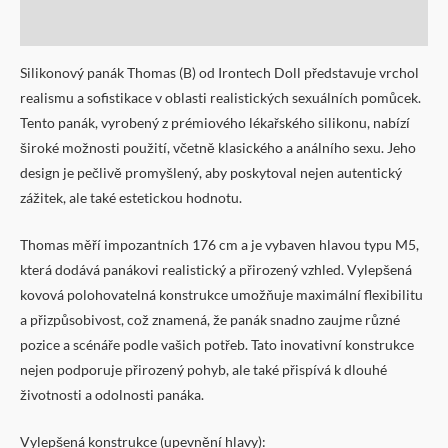
Další informace
Silikonový panák Thomas (B) od Irontech Doll představuje vrchol
realismu a sofistikace v oblasti realistických sexuálních pomůcek.
Tento panák, vyrobený z prémiového lékařského silikonu, nabízí
široké možnosti použití, včetně klasického a análního sexu. Jeho
design je pečlivě promyšlený, aby poskytoval nejen autentický
zážitek, ale také estetickou hodnotu.
Thomas měří impozantních 176 cm a je vybaven hlavou typu M5,
která dodává panákovi realistický a přirozený vzhled. Vylepšená
kovová polohovatelná konstrukce umožňuje maximální flexibilitu
a přizpůsobivost, což znamená, že panák snadno zaujme různé
pozice a scénáře podle vašich potřeb. Tato inovativní konstrukce
nejen podporuje přirozený pohyb, ale také přispívá k dlouhé
životnosti a odolnosti panáka.
Vylepšená
konstrukce (upevnění hlavy):