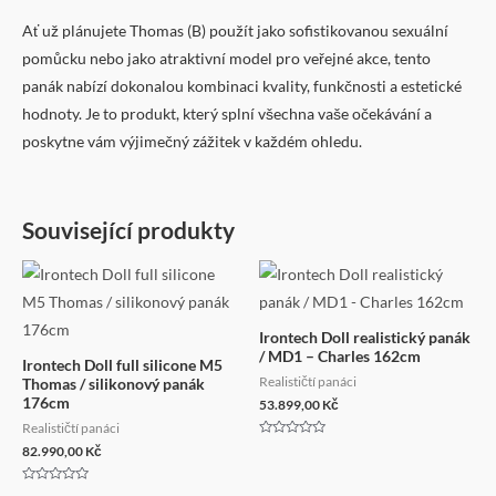
Ať už plánujete Thomas (B) použít jako sofistikovanou sexuální
pomůcku nebo jako atraktivní model pro veřejné akce, tento
panák nabízí dokonalou kombinaci kvality, funkčnosti a estetické
hodnoty. Je to produkt, který splní všechna vaše očekávání a
poskytne vám výjimečný zážitek v každém ohledu.
Související produkty
Irontech Doll realistický panák
/ MD1 – Charles 162cm
Irontech Doll full silicone M5
Realističtí panáci
Thomas / silikonový panák
176cm
53.899,00
Kč
Realističtí panáci
Hodnocení
82.990,00
Kč
0
z
5
Hodnocení