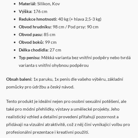
Materiál:
Silikon, Kov
Výška:
176 cm
Redukce hmotnosti:
40 kg (+ hlava 2,5-3 kg)
Obvod hrudníku:
98 cm / Pod prsy: 90 cm
Obvod pasu:
85 cm
Obvod boků:
99 cm
Délka chodidla:
27 cm
Typ penisu:
Měkká varianta bez vnitřní podpěry nebo tvrdá
varianta s vnitřní ohybnou podpěrou
Obsah balení:
1x paruku, 1x penis dle vašeho výběru, základní
pomůcky pro údržbu a český návod.
Tento produkt je ideální nejen pro osobní sexuální potěšení, ale
také pro módní přehlídky, výstavy a umělecké projekty. Jeho
realistický vzhled a detailní provedení přitahují pozornost a
přidávají na vizuální atraktivitě, což z něj činí vynikající volbu pro
profesionální prezentace i kreativní použití.