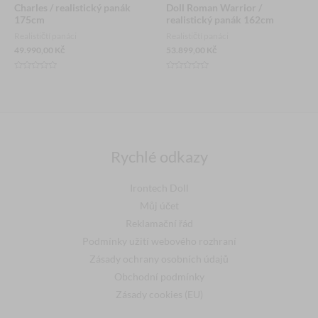
Charles / realistický panák
Doll Roman Warrior /
175cm
realistický panák 162cm
Realističtí panáci
Realističtí panáci
49.990,00
Kč
53.899,00
Kč
Hodnocení
Hodnocení
0
0
z
z
5
5
Rychlé odkazy
Irontech Doll
Můj účet
Reklamační řád
Podmínky užití webového rozhraní
Zásady ochrany osobních údajů
Obchodní podmínky
Zásady cookies (EU)