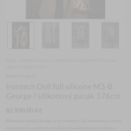
Domů
/
Realističtí panáci
/ Irontech Doll full silicone M3-B George /
silikonový panák 176cm
Realističtí panáci
Irontech Doll full silicone M3-B
George / silikonový panák 176cm
82.990,00
Kč
Silikonový panák George v.2 od Irontech Doll představuje vrchol
realistických sexuálních pomůcek, které kombinují estetiku s