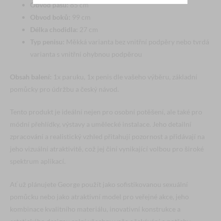
Obvod pasu:
85 cm
Obvod boků:
99 cm
Délka chodidla:
27 cm
Typ penisu:
Měkká varianta bez vnitřní podpěry nebo tvrdá
varianta s vnitřní ohybnou podpěrou
Obsah balení:
1x paruku, 1x penis dle vašeho výběru, základní
pomůcky pro údržbu a český návod.
Tento produkt je ideální nejen pro osobní potěšení, ale také pro
módní přehlídky, výstavy a umělecké instalace. Jeho detailní
zpracování a realistický vzhled přitahují pozornost a přidávají na
jeho vizuální atraktivitě, což jej činí vynikající volbou pro široké
spektrum aplikací.
Ať už plánujete George použít jako sofistikovanou sexuální
pomůcku nebo jako atraktivní model pro veřejné akce, jeho
kombinace kvalitního materiálu, inovativní konstrukce a