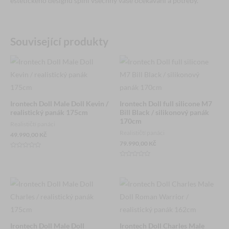
estetického designu splní všechny vaše očekávání a potřeby.
Související produkty
Irontech Doll Male Doll Kevin /
Irontech Doll full silicone M7
realistický panák 175cm
Bill Black / silikonový panák
170cm
Realističtí panáci
Realističtí panáci
49.990,00
Kč
79.990,00
Kč
Hodnocení
0
Hodnocení
z
0
5
z
5
Irontech Doll Male Doll
Irontech Doll Charles Male