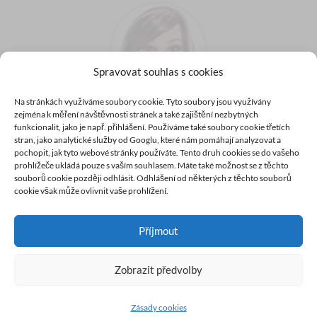
Spravovat souhlas s cookies
Na stránkách využíváme soubory cookie. Tyto soubory jsou využívány
zejména k měření návštěvnosti stránek a také zajištění nezbytných
Kontaktujte nás
funkcionalit, jako je např. přihlášení. Používáme také soubory cookie třetích
Email:
info@irontech-doll.cz
stran, jako analytické služby od Googlu, které nám pomáhají analyzovat a
Telefon: +420 606 770 010
pochopit, jak tyto webové stránky používáte. Tento druh cookies se do vašeho
prohlížeče ukládá pouze s vaším souhlasem. Máte také možnost se z těchto
Zákaznická linka od 9:00h - 17:00h Po-Pá
souborů cookie později odhlásit. Odhlášení od některých z těchto souborů
cookie však může ovlivnit vaše prohlížení.
Příjmout
© Irontech Doll, 2026
Zobrazit předvolby
❤️
Zásady cookies