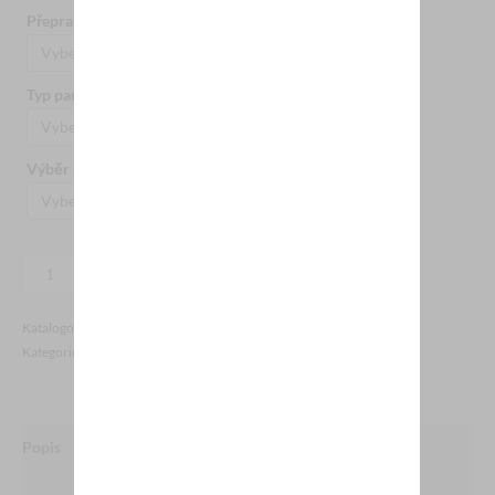
Přepravní box
Ramenní kloub
Typ panáka
Velikost penisu
Výběr paruky
Typ penisu
Přidat do košíku
Katalogové číslo:
IRONTECH-DOLL-176-FS-M3-B
Kategorie:
Realističtí panáci
Popis
Další informace