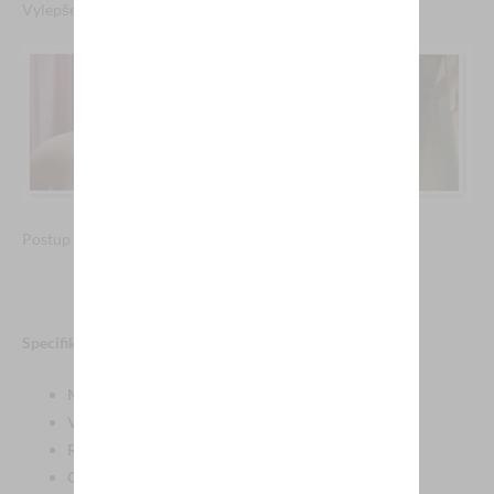
Vylepšená
konstrukce (upevnění hlavy):
Postup nasazení hlavy:
Specifikace:
Materiál:
Silikon, Kov
Výška:
176 cm
Redukce hmotnosti:
40 kg (+ hlava 2,5-3 kg)
Obvod hrudníku:
98 cm / Pod prsy: 90 cm