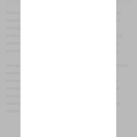
Silikonový panák George od Irontech Doll představuje vrchol
realistických sexuálních pomůcek, které kombinují estetiku s
vynikající funkcionalitou. Tento panák je vyroben z vysoce
kvalitního lékařského silikonu a nabízí široké možnosti využití,
včetně klasického a análního sexu. Jeho design je výsledkem
precizní práce, která zajišťuje autentické a přirozené zážitky.
George měří 176 cm a je vybaven hlavou typu M3B, která dodává
panákovi realistický a přirozený vzhled. Vylepšená kovová
polohovatelná konstrukce umožňuje maximální flexibilitu a
přizpůsobivost, což znamená, že panák snadno zaujme různé
pozice a scénáře. Tato inovativní konstrukce přispívá k
realistickému pohybu a pohodlí, což výrazně zvyšuje celkový
zážitek z používání.