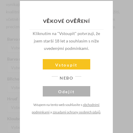
vynikající funkcionalitou. Tento panák je vyroben z vysoce
kvalitního lékařského silikonu a nabízí široké možnosti využití,
včetně klasického a análního sexu. Jeho design je výsledkem
VĚKOVÉ OVĚŘENÍ
precizní práce, která zajišťuje autentické a přirozené zážitky.
Kliknutím na "Vstoupit" potvrzuji, že
Barva nehtů
Barva nehtů (nohy)
jsem starší 18 let a souhlasím s níže
uvedenými podmínkami.
Barva očí
Barva pokožky
Vstoupit
NEBO
Břicho
Extra penis
Odejít
Hruď
Implantované vlasy
Vstupem na tento web souhlasíte s
obchodními
podmínkami
a
zásadami ochrany osobních údajů
.
Kloubové prsty (ruce)
Knír - vousy