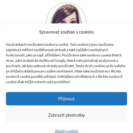
Spravovat souhlas s cookies
Na stránkách využíváme soubory cookie. Tyto soubory jsou využívány
zejména k měření návštěvnosti stránek a také zajištění nezbytných
Kontaktujte nás
funkcionalit, jako je např. přihlášení. Používáme také soubory cookie třetích
Email:
info@irontech-doll.cz
stran, jako analytické služby od Googlu, které nám pomáhají analyzovat a
Telefon: +420 606 770 010
pochopit, jak tyto webové stránky používáte. Tento druh cookies se do vašeho
prohlížeče ukládá pouze s vaším souhlasem. Máte také možnost se z těchto
Zákaznická linka od 9:00h - 17:00h Po-Pá
souborů cookie později odhlásit. Odhlášení od některých z těchto souborů
cookie však může ovlivnit vaše prohlížení.
Příjmout
© Irontech Doll, 2026
Zobrazit předvolby
❤️
Zásady cookies