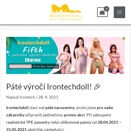
Přeskočit
Main
na
Menu
obsah
Post
navigation
Páté výročí Irontechdoll! 🎉
Napsal
Irontech
/
28. 4. 2021
Irontechdoll
slaví své
páté narozeniny
, proto jsme
pro naše
zákazníky
připravili jedinečnou
promo akci
. Při zakoupení
realistické TPE panenky
nebo
silikonové panny
od
28.04.2021 –
31.05.2021
obdržíte následující: